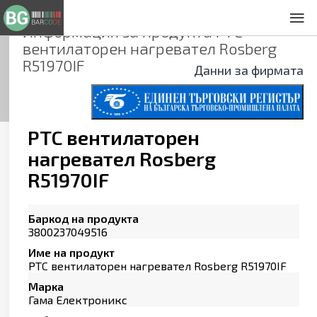
Информация за продукта
PTC
За нас
вентилаторен нагревател Rosberg
Общи условия
R51970IF
Данни за фирмата
Декларация за проверителност
Заснемане на продукти
Контакти
PTC вентилаторен
нагревател Rosberg
R51970IF
Баркод на продукта
3800237049516
Име на продукт
PTC вентилаторен нагревател Rosberg R51970IF
Марка
Гама Електроникс