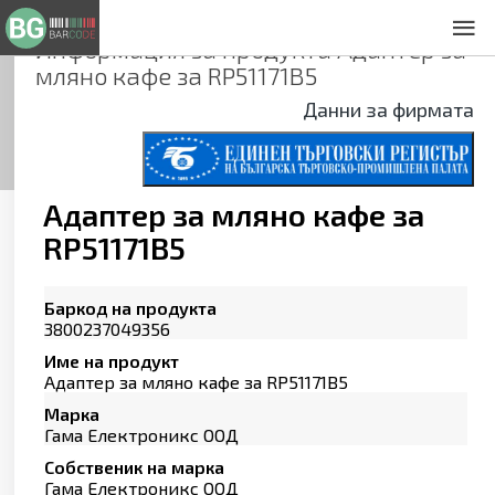
Информация за продукта
Адаптер за
За нас
мляно кафе за RP51171B5
Общи условия
Данни за фирмата
Декларация за проверителност
Заснемане на продукти
Контакти
Адаптер за мляно кафе за
RP51171B5
Баркод на продукта
3800237049356
Име на продукт
Адаптер за мляно кафе за RP51171B5
Марка
Гама Електроникс ООД
Собственик на марка
Гама Електроникс ООД