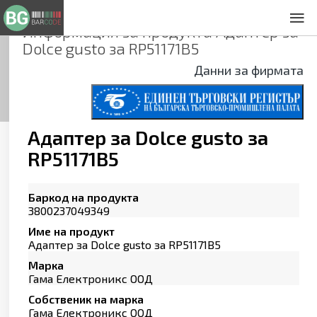
Информация за продукта
Адаптер за
За нас
Dolce gusto за RP51171B5
Общи условия
Данни за фирмата
Декларация за проверителност
Заснемане на продукти
Контакти
Адаптер за Dolce gusto за
RP51171B5
Баркод на продукта
3800237049349
Име на продукт
Адаптер за Dolce gusto за RP51171B5
Марка
Гама Електроникс ООД
Собственик на марка
Гама Електроникс ООД