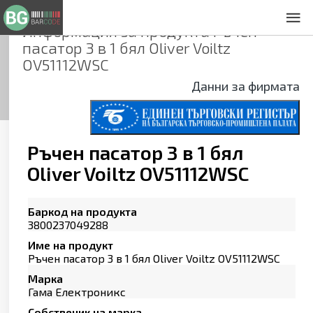
Информация за продукта
Ръчен
За нас
пасатор 3 в 1 бял Oliver Voiltz
Общи условия
OV51112WSC
Декларация за проверителност
Данни за фирмата
Заснемане на продукти
Контакти
Ръчен пасатор 3 в 1 бял
Oliver Voiltz OV51112WSC
Баркод на продукта
3800237049288
Име на продукт
Ръчен пасатор 3 в 1 бял Oliver Voiltz OV51112WSC
Марка
Гама Електроникс
Собственик на марка