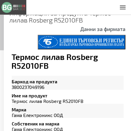
Информация за продукта
Термос
За нас
лилав Rosberg R52010FB
Общи условия
Данни за фирмата
Декларация за проверителност
Заснемане на продукти
Контакти
Термос лилав Rosberg
R52010FB
Баркод на продукта
3800237049196
Име на продукт
Термос лилав Rosberg R52010FB
Марка
Гама Електроникс ООД
Собственик на марка
Гама Електроникс ООД