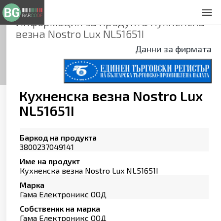
Информация за продукта
Кухненска
За нас
везна Nostro Lux NL51651I
Общи условия
Данни за фирмата
Декларация за проверителност
Заснемане на продукти
Контакти
Кухненска везна Nostro Lux
NL51651I
Баркод на продукта
3800237049141
Име на продукт
Кухненска везна Nostro Lux NL51651I
Марка
Гама Електроникс ООД
Собственик на марка
Гама Електроникс ООД