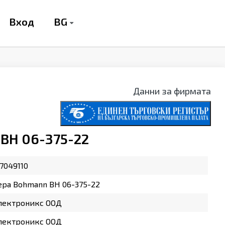
BG
Вход
Данни за фирмата
BH 06-375-22
7049110
ра Bohmann BH 06-375-22
лектроникс ООД
лектроникс ООД