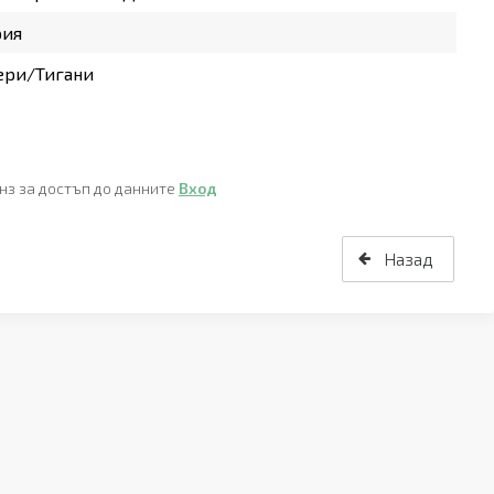
рия
ери/Тигани
нз за достъп до данните
Вход
Назад