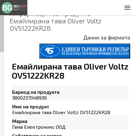
Информация за продукта
За нас
Емайлирана тава Oliver Voltz
Общи условия
OV51222KR28
Декларация за проверителност
Данни за фирмата
Заснемане на продукти
Контакти
Емайлирана тава Oliver Voltz
OV51222KR28
Баркод на продукта
3800237048939
Име на продукт
Емайлирана тава Oliver Voltz OV51222KR28
Марка
Гама Електроникс ООД
Собственик на марка