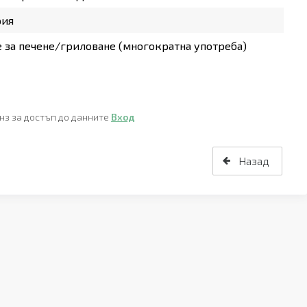
рия
 за печене/гриловане (многократна употреба)
нз за достъп до данните
Вход
Назад