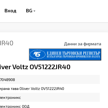
BG
Вход
2JR40
Данни за фирмата
ver Voltz OV51222JR40
7048908
рана тава Oliver Voltz OV51222JR40
лектроникс
лектроникс ООД