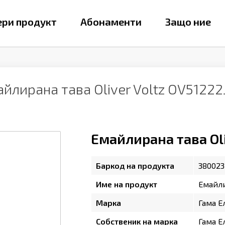
ри продукт
Абонаменти
Защо ние
йлирана тава Oliver Voltz OV5122
Емайлирана тава Oli
Баркод на продукта
380023
Име на продукт
Емайли
Марка
Гама Е
Собственик на марка
Гама Е