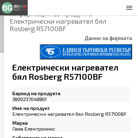
Информация за продукта
За нас
Електрически нагревател бял
Общи условия
Rosberg R57100BF
Декларация за проверителност
Данни за фирмата
Заснемане на продукти
Контакти
Електрически нагревател
бял Rosberg R57100BF
Баркод на продукта
3800237048861
Име на продукт
Електрически нагревател бял Rosberg R57100BF
Марка
Гама Електроникс
Собственик на марка