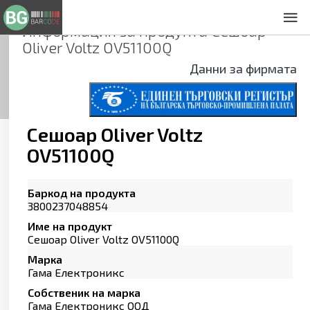
Информация за продукта
Сешоар
За нас
Oliver Voltz OV51100Q
Общи условия
Данни за фирмата
Декларация за проверителност
Заснемане на продукти
Контакти
Сешоар Oliver Voltz
OV51100Q
Баркод на продукта
3800237048854
Име на продукт
Сешоар Oliver Voltz OV51100Q
Марка
Гама Електроникс
Собственик на марка
Гама Електроникс ООД