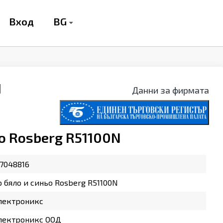
BG
Вход
N
Данни за фирмата
о Rosberg R51100N
7048816
 бяло и синьо Rosberg R51100N
лектроникс
лектроникс ООД