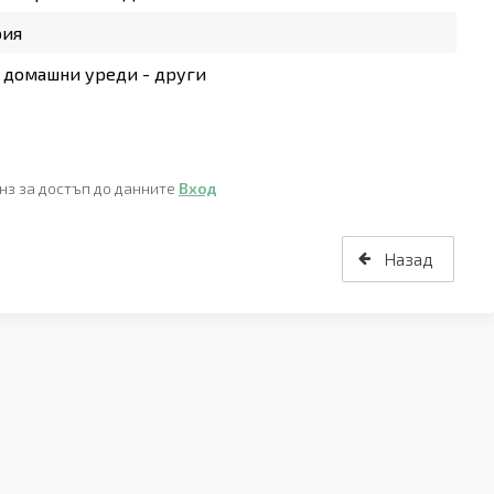
рия
 домашни уреди - други
нз за достъп до данните
Вход
Назад