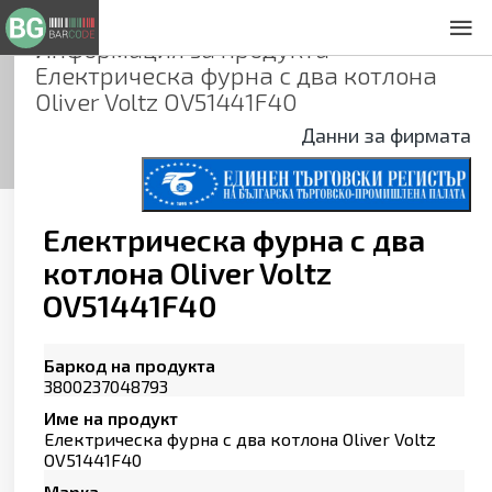
Информация за продукта
За нас
Електрическа фурна с два котлона
Общи условия
Oliver Voltz OV51441F40
Декларация за проверителност
Данни за фирмата
Заснемане на продукти
Контакти
Електрическа фурна с два
котлона Oliver Voltz
OV51441F40
Баркод на продукта
3800237048793
Име на продукт
Електрическа фурна с два котлона Oliver Voltz
OV51441F40
Марка