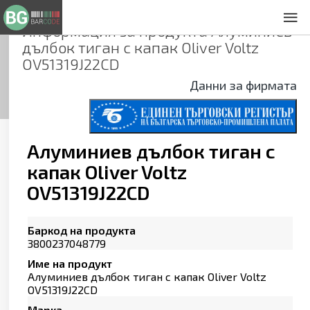
Информация за продукта
Aлуминиев
За нас
дълбок тиган с капак Oliver Voltz
Общи условия
OV51319J22CD
Декларация за проверителност
Данни за фирмата
Заснемане на продукти
Контакти
Aлуминиев дълбок тиган с
капак Oliver Voltz
OV51319J22CD
Баркод на продукта
3800237048779
Име на продукт
Aлуминиев дълбок тиган с капак Oliver Voltz
OV51319J22CD
Марка