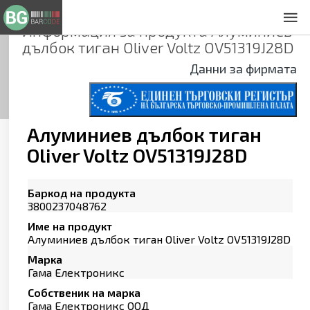
Информация за продукта
Алуминиев
За нас
дълбок тиган Oliver Voltz OV51319J28D
Общи условия
Данни за фирмата
Декларация за проверителност
Заснемане на продукти
Контакти
Алуминиев дълбок тиган
Oliver Voltz OV51319J28D
Баркод на продукта
3800237048762
Име на продукт
Алуминиев дълбок тиган Oliver Voltz OV51319J28D
Марка
Гама Електроникс
Собственик на марка
Гама Електроникс ООД