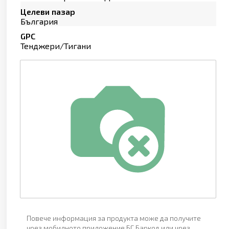
Целеви пазар
България
GPC
Тенджери/Тигани
Повече информация за продукта може да получите
чрез мобилното приложение БГ Баркод или чрез