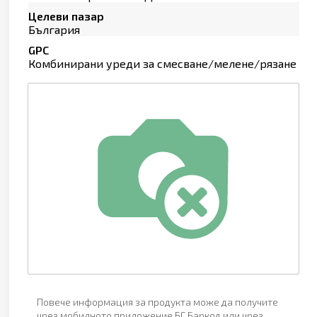
Целеви пазар
България
GPC
Комбинирани уреди за смесване/мелене/рязане
Повече информация за продукта може да получите
чрез мобилното приложение БГ Баркод или чрез