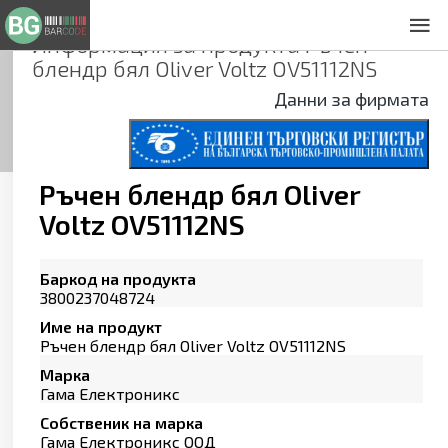
Информация за продукта
Ръчен
За нас
блендр бял Oliver Voltz OV51112NS
Общи условия
Данни за фирмата
Декларация за проверителност
Заснемане на продукти
Контакти
Ръчен блендр бял Oliver
Voltz OV51112NS
Баркод на продукта
3800237048724
Име на продукт
Ръчен блендр бял Oliver Voltz OV51112NS
Марка
Гама Електроникс
Собственик на марка
Гама Електроникс ООД