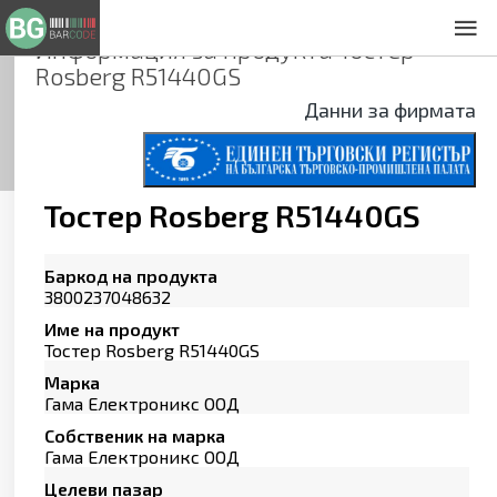
Информация за продукта
Тостер
За нас
Rosberg R51440GS
Общи условия
Данни за фирмата
Декларация за проверителност
Заснемане на продукти
Контакти
Тостер Rosberg R51440GS
Баркод на продукта
3800237048632
Име на продукт
Тостер Rosberg R51440GS
Марка
Гама Електроникс ООД
Собственик на марка
Гама Електроникс ООД
Целеви пазар