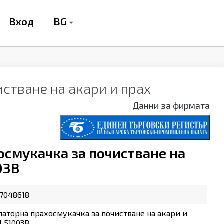
BG
Вход
стване на акари и прах
Данни за фирмата
смукачка за почистване на
03B
7048618
аторна прахосмукачка за почистване на акари и
L51003B