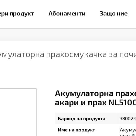
ри продукт
Абонаменти
Защо ние
умулаторна прахосмукачка за почи
Акумулаторна прахо
акари и прах NL510
Баркод на продукта
380023
Име на продукт
Акумул
прах N