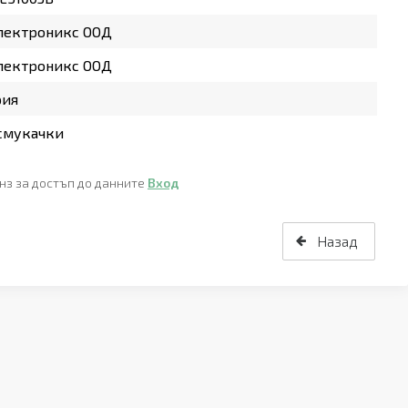
лектроникс ООД
лектроникс ООД
рия
смукачки
нз за достъп до данните
Вход
Назад