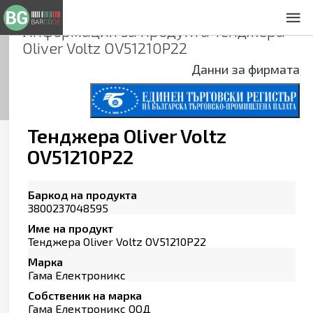
Информация за продукта
Тенджера
За нас
Oliver Voltz OV51210P22
Общи условия
Данни за фирмата
Декларация за проверителност
Заснемане на продукти
Контакти
Тенджера Oliver Voltz
OV51210P22
Баркод на продукта
3800237048595
Име на продукт
Тенджера Oliver Voltz OV51210P22
Марка
Гама Електроникс
Собственик на марка
Гама Електроникс ООД