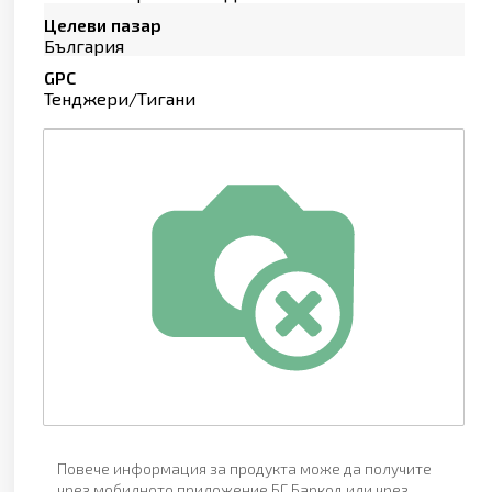
Целеви пазар
България
GPC
Тенджери/Тигани
Повече информация за продукта може да получите
чрез мобилното приложение БГ Баркод или чрез