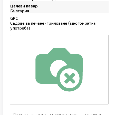
Целеви пазар
България
GPC
Съдове за печене/гриловане (многократна
употреба)
Повече информация за продукта може да получите