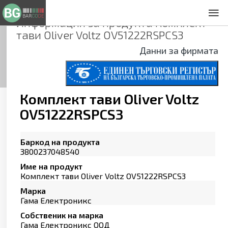
Информация за продукта
Комплект
За нас
тави Oliver Voltz OV51222RSPCS3
Общи условия
Данни за фирмата
Декларация за проверителност
Заснемане на продукти
Контакти
Комплект тави Oliver Voltz
OV51222RSPCS3
Баркод на продукта
3800237048540
Име на продукт
Комплект тави Oliver Voltz OV51222RSPCS3
Марка
Гама Електроникс
Собственик на марка
Гама Електроникс ООД