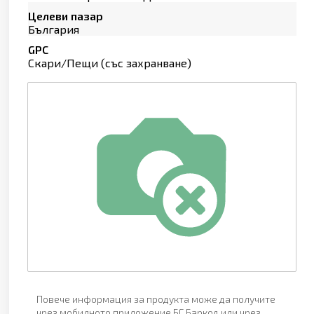
Целеви пазар
България
GPC
Скари/Пещи (със захранване)
Повече информация за продукта може да получите
чрез мобилното приложение БГ Баркод или чрез