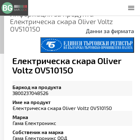
Информация за продукта
За нас
Електрическа скара Oliver Voltz
Общи условия
OV51015O
Данни за фирмата
Декларация за проверителност
Заснемане на продукти
Контакти
Електрическа скара Oliver
Voltz OV51015O
Баркод на продукта
3800237048526
Име на продукт
Електрическа скара Oliver Voltz OV51015O
Марка
Гама Електроникс
Собственик на марка
Гама Електроникс ООД