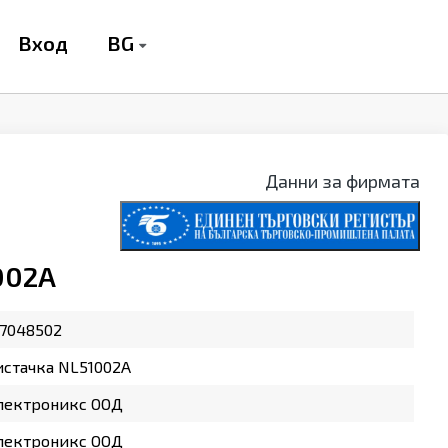
BG
Вход
Данни за фирмата
002A
7048502
стачка NL51002A
лектроникс ООД
лектроникс ООД