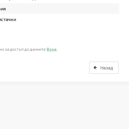
рия
истачки
нз за достъп до данните
Вход
Назад