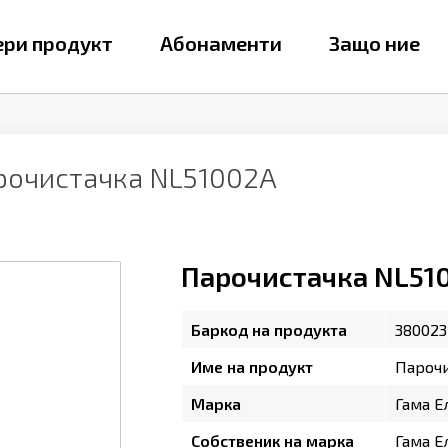
ри продукт
Абонаменти
Защо ние
рочистачка NL51002A
Парочистачка NL51
Баркод на продукта
380023
Име на продукт
Парочи
Марка
Гама Е
Собственик на марка
Гама Е