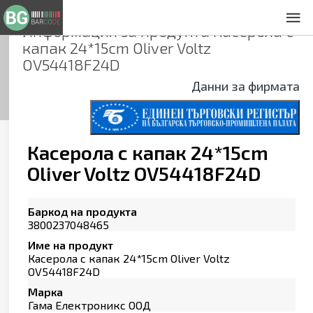
Информация за продукта
Касерола с
За нас
капак 24*15cm Oliver Voltz
Общи условия
OV54418F24D
Декларация за проверителност
Данни за фирмата
Заснемане на продукти
Контакти
Касерола с капак 24*15cm
Oliver Voltz OV54418F24D
Баркод на продукта
3800237048465
Име на продукт
Касерола с капак 24*15cm Oliver Voltz
OV54418F24D
Марка
Гама Електроникс ООД