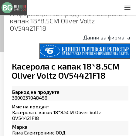
Информация за продукта
Касерола с
За нас
капак 18*8.5CM Oliver Voltz
Общи условия
OV54421F18
Декларация за проверителност
Данни за фирмата
Заснемане на продукти
Контакти
Касерола с капак 18*8.5CM
Oliver Voltz OV54421F18
Баркод на продукта
3800237048458
Име на продукт
Касерола с капак 18*8.5CM Oliver Voltz
OV54421F18
Марка
Гама Електроникс ООД