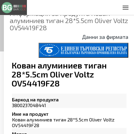
Информация за продукта
Кован
За нас
алуминиев тиган 28*5.5cm Oliver Voltz
Общи условия
OV54419F28
Декларация за проверителност
Данни за фирмата
Заснемане на продукти
Контакти
Кован алуминиев тиган
28*5.5cm Oliver Voltz
OV54419F28
Баркод на продукта
3800237048441
Име на продукт
Кован алуминиев тиган 28*5.5cm Oliver Voltz
OV54419F28
Марка