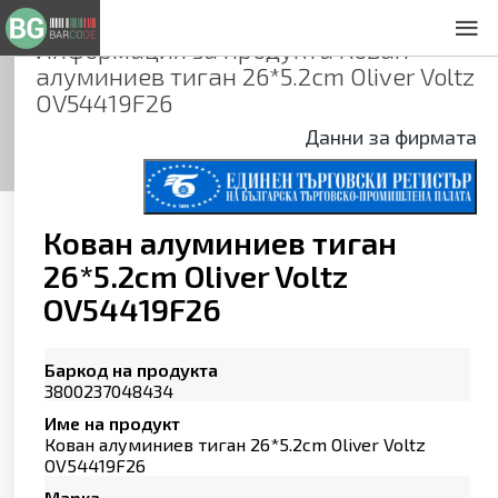
Информация за продукта
Кован
За нас
алуминиев тиган 26*5.2cm Oliver Voltz
Общи условия
OV54419F26
Декларация за проверителност
Данни за фирмата
Заснемане на продукти
Контакти
Кован алуминиев тиган
26*5.2cm Oliver Voltz
OV54419F26
Баркод на продукта
3800237048434
Име на продукт
Кован алуминиев тиган 26*5.2cm Oliver Voltz
OV54419F26
Марка