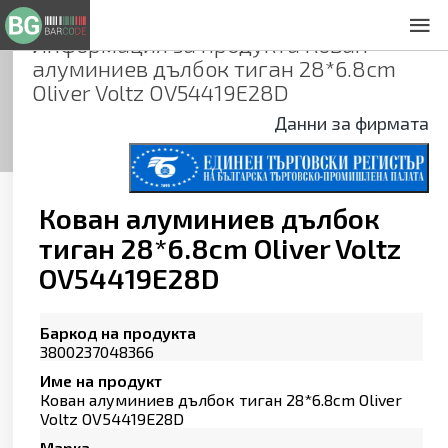
Информация за продукта
Кован
За нас
алуминиев дълбок тиган 28*6.8cm
Общи условия
Oliver Voltz OV54419E28D
Декларация за проверителност
Данни за фирмата
Заснемане на продукти
Контакти
Кован алуминиев дълбок
тиган 28*6.8cm Oliver Voltz
OV54419E28D
Баркод на продукта
3800237048366
Име на продукт
Кован алуминиев дълбок тиган 28*6.8cm Oliver
Voltz OV54419E28D
Марка