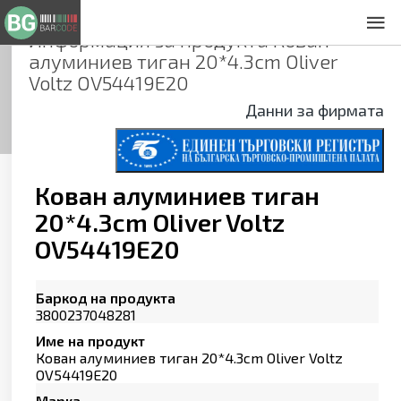
Информация за продукта
Кован
За нас
алуминиев тиган 20*4.3cm Oliver
Общи условия
Voltz OV54419E20
Декларация за проверителност
Данни за фирмата
Заснемане на продукти
Контакти
Кован алуминиев тиган
20*4.3cm Oliver Voltz
OV54419E20
Баркод на продукта
3800237048281
Име на продукт
Кован алуминиев тиган 20*4.3cm Oliver Voltz
OV54419E20
Марка