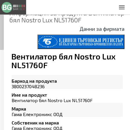
Информация за продукта
Вентилатор
За нас
бял Nostro Lux NL51760F
Общи условия
Данни за фирмата
Декларация за проверителност
Заснемане на продукти
Контакти
Вентилатор бял Nostro Lux
NL51760F
Баркод на продукта
3800237048236
Име на продукт
Вентилатор бял Nostro Lux NL51760F
Марка
Гама Електроникс ООД
Собственик на марка
Гама Електроникс ООД