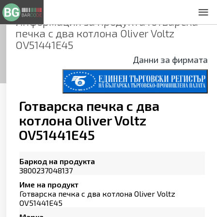
Информация за продукта
Готварска
За нас
печка с два котлона Oliver Voltz
Общи условия
OV51441E45
Декларация за проверителност
Данни за фирмата
Заснемане на продукти
Контакти
Готварска печка с два
котлона Oliver Voltz
OV51441E45
Баркод на продукта
3800237048137
Име на продукт
Готварска печка с два котлона Oliver Voltz
OV51441E45
Марка