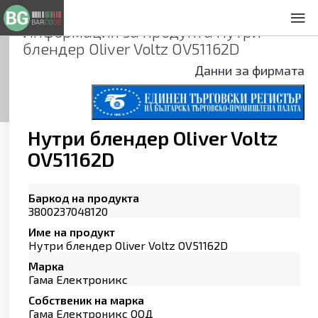
Информация за продукта
Нутри
За нас
блендер Oliver Voltz OV51162D
Общи условия
Данни за фирмата
Декларация за проверителност
Заснемане на продукти
Контакти
Нутри блендер Oliver Voltz
OV51162D
Баркод на продукта
3800237048120
Име на продукт
Нутри блендер Oliver Voltz OV51162D
Марка
Гама Електроникс
Собственик на марка
Гама Електроникс ООД