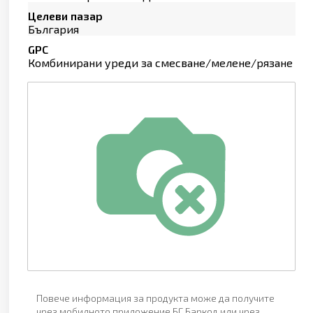
Целеви пазар
България
GPC
Комбинирани уреди за смесване/мелене/рязане
Повече информация за продукта може да получите
чрез мобилното приложение БГ Баркод или чрез