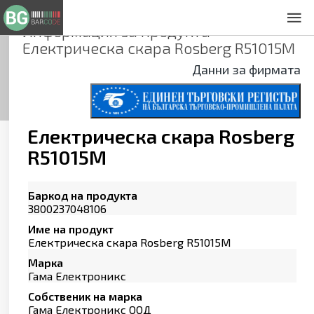
Информация за продукта
За нас
Електрическа скара Rosberg R51015M
Общи условия
Данни за фирмата
Декларация за проверителност
Заснемане на продукти
Контакти
Електрическа скара Rosberg
R51015M
Баркод на продукта
3800237048106
Име на продукт
Електрическа скара Rosberg R51015M
Марка
Гама Електроникс
Собственик на марка
Гама Електроникс ООД