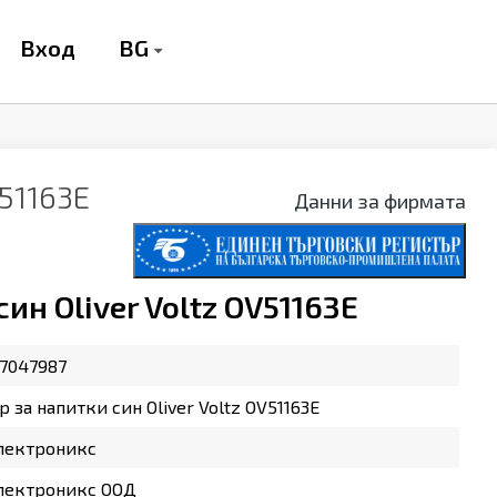
BG
Вход
V51163E
Данни за фирмата
ин Oliver Voltz OV51163E
7047987
 за напитки син Oliver Voltz OV51163E
лектроникс
лектроникс ООД