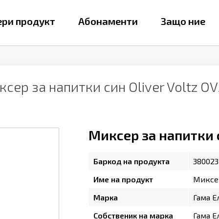
ри продукт
Абонаменти
Защо ние
сер за напитки син Oliver Voltz O
Миксер за напитки с
Баркод на продукта
380023
Име на продукт
Миксер
Марка
Гама Е
Собственик на марка
Гама Е