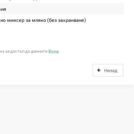
рия
но миксер за мляко (без захранване)
нз за достъп до данните
Вход
Назад