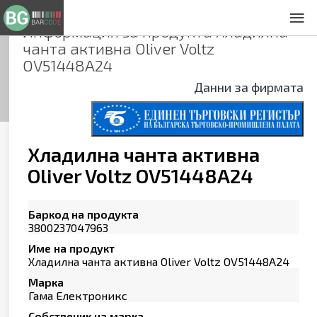
Информация за продукта
Хладилна
За нас
чанта активна Oliver Voltz
Общи условия
OV51448A24
Декларация за проверителност
Данни за фирмата
Заснемане на продукти
Контакти
Хладилна чанта активна
Oliver Voltz OV51448A24
Баркод на продукта
3800237047963
Име на продукт
Хладилна чанта активна Oliver Voltz OV51448A24
Марка
Гама Електроникс
Собственик на марка