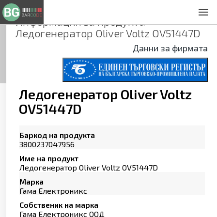
Информация за продукта
За нас
Ледогенератор Oliver Voltz OV51447D
Общи условия
Данни за фирмата
Декларация за проверителност
Заснемане на продукти
Контакти
Ледогенератор Oliver Voltz
OV51447D
Баркод на продукта
3800237047956
Име на продукт
Ледогенератор Oliver Voltz OV51447D
Марка
Гама Електроникс
Собственик на марка
Гама Електроникс ООД