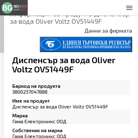
Информация за продукта
Диспенсър
За нас
за вода Oliver Voltz OV51449F
Общи условия
Данни за фирмата
Декларация за проверителност
Заснемане на продукти
Контакти
Диспенсър за вода Oliver
Voltz OV51449F
Баркод на продукта
3800237047888
Име на продукт
Диспенсър за вода Oliver Voltz OV51449F
Марка
Гама Електроникс ООД
Собственик на марка
Гама Електроникс ООД