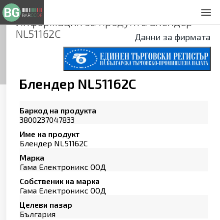
Информация за продукта
Блендер
За нас
NL51162C
Общи условия
Данни за фирмата
Декларация за проверителност
Заснемане на продукти
Контакти
Блендер NL51162C
Баркод на продукта
3800237047833
Име на продукт
Блендер NL51162C
Марка
Гама Електроникс ООД
Собственик на марка
Гама Електроникс ООД
Целеви пазар
България