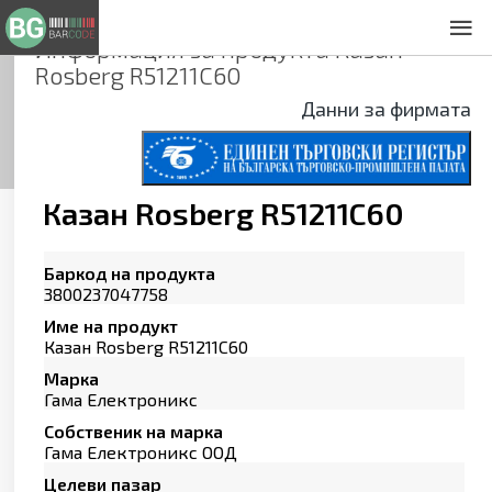
Информация за продукта
Казан
За нас
Rosberg R51211C60
Общи условия
Данни за фирмата
Декларация за проверителност
Заснемане на продукти
Контакти
Казан Rosberg R51211C60
Баркод на продукта
3800237047758
Име на продукт
Казан Rosberg R51211C60
Марка
Гама Електроникс
Собственик на марка
Гама Електроникс ООД
Целеви пазар