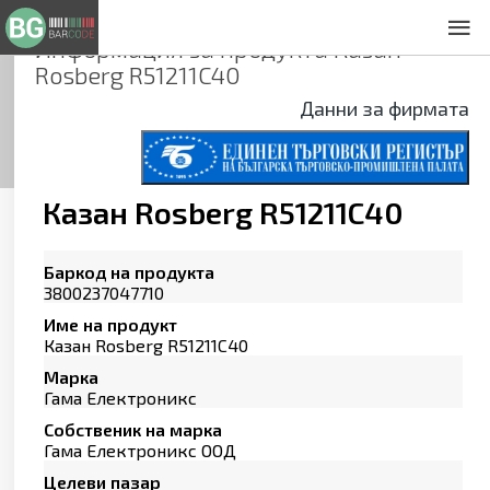
Информация за продукта
Казан
За нас
Rosberg R51211C40
Общи условия
Данни за фирмата
Декларация за проверителност
Заснемане на продукти
Контакти
Казан Rosberg R51211C40
Баркод на продукта
3800237047710
Име на продукт
Казан Rosberg R51211C40
Марка
Гама Електроникс
Собственик на марка
Гама Електроникс ООД
Целеви пазар