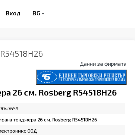
BG
Вход
 R54518H26
Данни за фирмата
ра 26 см. Rosberg R54518H26
7047659
рана тенджера 26 см. Rosberg R54518H26
лектроникс ООД