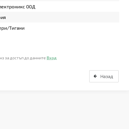
лектроникс ООД
рия
ери/Тигани
нз за достъп до данните
Вход
Назад