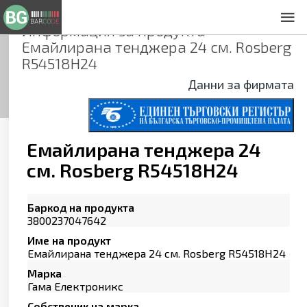
Информация за продукта
За нас
Емайлирана тенджера 24 см. Rosberg
Общи условия
R54518H24
Декларация за проверителност
Данни за фирмата
Заснемане на продукти
Контакти
Емайлирана тенджера 24
см. Rosberg R54518H24
Баркод на продукта
3800237047642
Име на продукт
Емайлирана тенджера 24 см. Rosberg R54518H24
Марка
Гама Електроникс
Собственик на марка