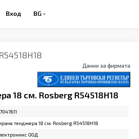
BG
Вход
 R54518H18
Данни за фирмата
а 18 см. Rosberg R54518H18
7047611
рана тенджера 18 см. Rosberg R54518H18
лектроникс ООД