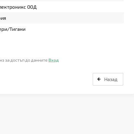
лектроникс ООД
рия
ери/Тигани
нз за достъп до данните
Вход
Назад