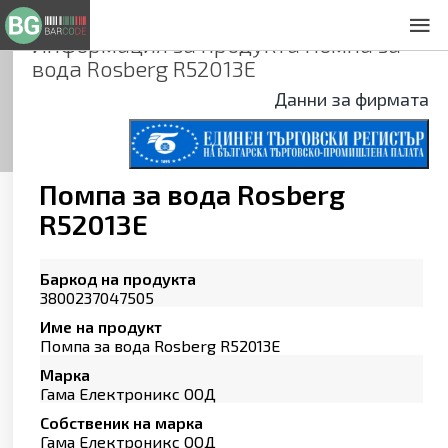
Информация за продукта
Помпа за
За нас
вода Rosberg R52013E
Общи условия
Данни за фирмата
Декларация за проверителност
Заснемане на продукти
Контакти
Помпа за вода Rosberg
R52013E
Баркод на продукта
3800237047505
Име на продукт
Помпа за вода Rosberg R52013E
Марка
Гама Електроникс ООД
Собственик на марка
Гама Електроникс ООД