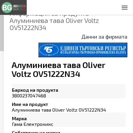
Информация за продукта
За нас
Алуминиева тава Oliver Voltz
Общи условия
OV51222N34
Декларация за проверителност
Данни за фирмата
Заснемане на продукти
Контакти
Алуминиева тава Oliver
Voltz OV51222N34
Баркод на продукта
3800237047468
Име на продукт
Алуминиева тава Oliver Voltz OV51222N34
Марка
Гама Електроникс
Собственик на марка