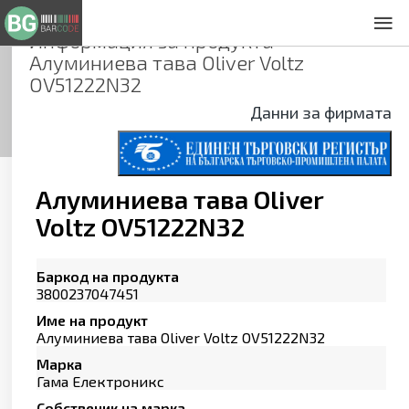
Информация за продукта
За нас
Алуминиева тава Oliver Voltz
Общи условия
OV51222N32
Декларация за проверителност
Данни за фирмата
Заснемане на продукти
Контакти
Алуминиева тава Oliver
Voltz OV51222N32
Баркод на продукта
3800237047451
Име на продукт
Алуминиева тава Oliver Voltz OV51222N32
Марка
Гама Електроникс
Собственик на марка