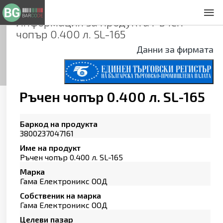
Информация за продукта
Ръчен
За нас
чопър 0.400 л. SL-165
Общи условия
Данни за фирмата
Декларация за проверителност
Заснемане на продукти
Контакти
Ръчен чопър 0.400 л. SL-165
Баркод на продукта
3800237047161
Име на продукт
Ръчен чопър 0.400 л. SL-165
Марка
Гама Електроникс ООД
Собственик на марка
Гама Електроникс ООД
Целеви пазар