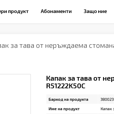
ри продукт
Абонаменти
Защо ние
пак за тава от неръждаема стоман
Капак за тава от н
R51222K50C
Баркод на продукта
380023
Име на продукт
Капак 