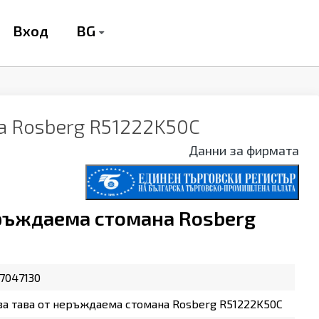
BG
Вход
а Rosberg R51222K50C
Данни за фирмата
еръждаема стомана Rosberg
7047130
за тава от неръждаема стомана Rosberg R51222K50C