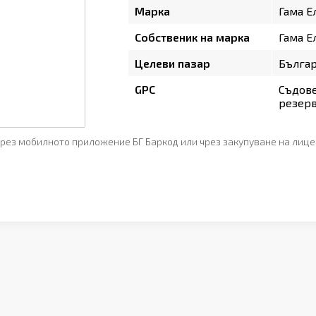
Марка
Гама Е
Собственик на марка
Гама Е
Целеви пазар
Бълга
GPC
Съдове
резерв
рез мобилното приложение БГ Баркод или чрез закупуване на лице