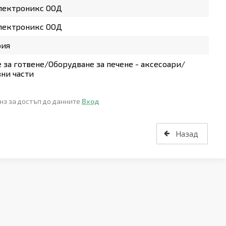
лектроникс ООД
лектроникс ООД
рия
 за готвене/Оборудване за печене - аксесоари/
ни части
нз за достъп до данните
Вход
Назад