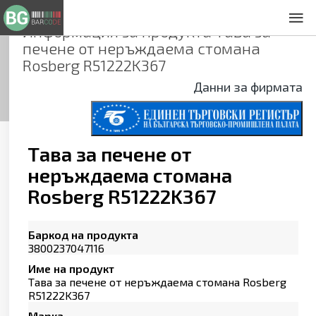
Информация за продукта
Tава за
За нас
печене от неръждаема стомана
Общи условия
Rosberg R51222K367
Декларация за проверителност
Данни за фирмата
Заснемане на продукти
Контакти
Tава за печене от
неръждаема стомана
Rosberg R51222K367
Баркод на продукта
3800237047116
Име на продукт
Tава за печене от неръждаема стомана Rosberg
R51222K367
Марка