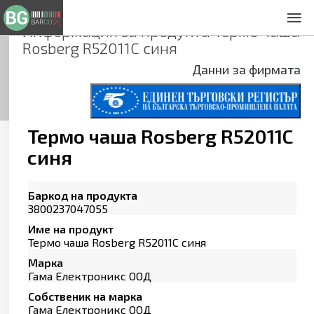
Информация за продукта
Термо чаша
За нас
Rosberg R52011C синя
Общи условия
Данни за фирмата
Декларация за проверителност
Заснемане на продукти
Контакти
Термо чаша Rosberg R52011C
синя
Баркод на продукта
3800237047055
Име на продукт
Термо чаша Rosberg R52011C синя
Марка
Гама Електроникс ООД
Собственик на марка
Гама Електроникс ООД