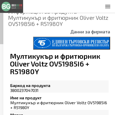
Информация за продукта
За нас
Мултикукър и фритюрник Oliver Voltz
Общи условия
OV51985I6 + R51980Y
Декларация за проверителност
Данни за фирмата
Заснемане на продукти
Контакти
Мултикукър и фритюрник
Oliver Voltz OV51985I6 +
R51980Y
Баркод на продукта
3800237047031
Име на продукт
Мултикукър и фритюрник Oliver Voltz OV51985I6
+ R51980Y
Марка